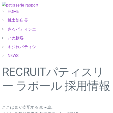
HOME
桃太郎店長
さるパティシエ
いぬ接客
キジ旅パティシエ
NEWS
RECRUIT
パティスリ
ー ラポール 採用情報
ここは鬼が支配する
鬼ヶ島。