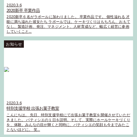
2020.3.6
2020新卒 卒業作品
2020新卒６名がラポールに加わりました。 卒業作品です。 個性溢れる 才
能に満ち溢れた彼女たち ラポールでは、ケーキづくりはもちろん、おもて
なし、製造計画、発注、マネジメント、人材育成など、幅広く経営に参画
していくこと…
2020.3.6
特別支援学校 出張お菓子教室
こんにちは。 先日、特別支援学校にて出張お菓子教室を開催させていただ
きました。 パティシエの１日を説明。そして、実際にホールケーキづくり
を、体験。みんなの目が輝くと同時に、パティシエの笑顔も今までみたこ
とないほどに。 笑…