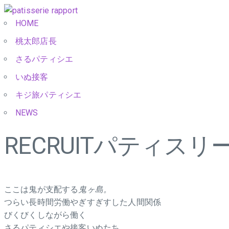
HOME
桃太郎店長
さるパティシエ
いぬ接客
キジ旅パティシエ
NEWS
RECRUIT
パティスリー
ここは鬼が支配する
鬼ヶ島。
つらい長時間労働やぎすぎすした人間関係
びくびくしながら働く
さるパティシエや接客いぬたち