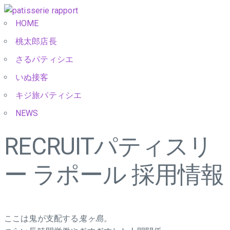
HOME
桃太郎店長
さるパティシエ
いぬ接客
キジ旅パティシエ
NEWS
RECRUIT
パティスリ
ー ラポール 採用情報
ここは鬼が支配する
鬼ヶ島。