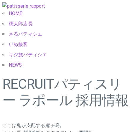
HOME
桃太郎店長
さるパティシエ
いぬ接客
キジ旅パティシエ
NEWS
RECRUIT
パティスリ
ー ラポール 採用情報
ここは鬼が支配する
鬼ヶ島。