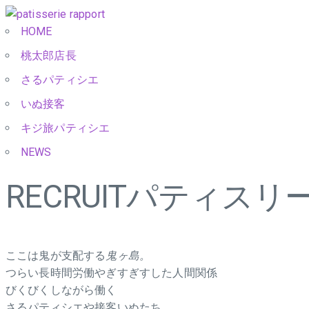
HOME
桃太郎店長
さるパティシエ
いぬ接客
キジ旅パティシエ
NEWS
RECRUIT
パティスリー
ここは鬼が支配する
鬼ヶ島。
つらい長時間労働やぎすぎすした人間関係
びくびくしながら働く
さるパティシエや接客いぬたち