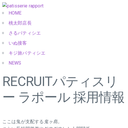
HOME
桃太郎店長
さるパティシエ
いぬ接客
キジ旅パティシエ
NEWS
RECRUIT
パティスリ
ー ラポール 採用情報
ここは鬼が支配する
鬼ヶ島。