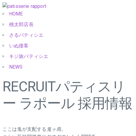
HOME
桃太郎店長
さるパティシエ
いぬ接客
キジ旅パティシエ
NEWS
RECRUIT
パティスリ
ー ラポール 採用情報
ここは鬼が支配する
鬼ヶ島。