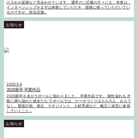
け入れを延期など見合わせています。 通常のご応募の方々にも、本来は、
インターンシップをまずは体験していただき、面接に移っていただいてい
るのですが、現在店舗…
2020.3.6
2020新卒 卒業作品
2020新卒６名がラポールに加わりました。 卒業作品です。 個性溢れる 才
能に満ち溢れた彼女たち ラポールでは、ケーキづくりはもちろん、おもて
なし、製造計画、発注、マネジメント、人材育成など、幅広く経営に参画
していくこと…