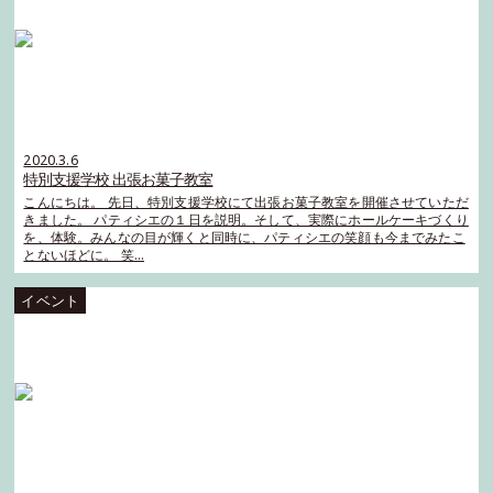
2020.3.6
特別支援学校 出張お菓子教室
こんにちは。 先日、特別支援学校にて出張お菓子教室を開催させていただ
きました。 パティシエの１日を説明。そして、実際にホールケーキづくり
を、体験。みんなの目が輝くと同時に、パティシエの笑顔も今までみたこ
とないほどに。 笑…