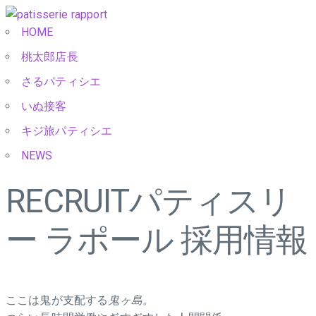
HOME
桃太郎店長
さるパティシエ
いぬ接客
キジ旅パティシエ
NEWS
RECRUIT
パティスリ
ー ラポール 採用情報
ここは鬼が支配する
鬼ヶ島。