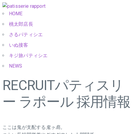
HOME
桃太郎店長
さるパティシエ
いぬ接客
キジ旅パティシエ
NEWS
RECRUIT
パティスリ
ー ラポール 採用情報
ここは鬼が支配する
鬼ヶ島。