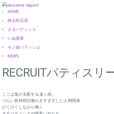
HOME
桃太郎店長
さるパティシエ
いぬ接客
キジ旅パティシエ
NEWS
RECRUIT
パティスリー
ここは鬼が支配する
鬼ヶ島。
つらい長時間労働やぎすぎすした人間関係
びくびくしながら働く
さるパティシエや接客いぬたち