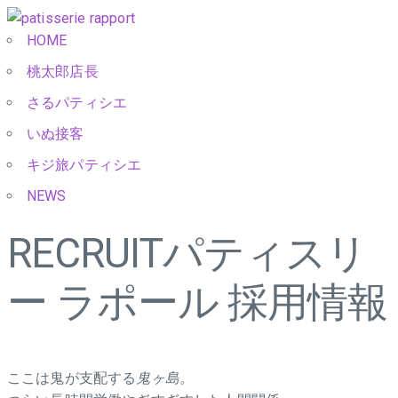
HOME
桃太郎店長
さるパティシエ
いぬ接客
キジ旅パティシエ
NEWS
RECRUIT
パティスリ
ー ラポール 採用情報
ここは鬼が支配する
鬼ヶ島。