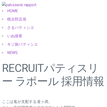
HOME
桃太郎店長
さるパティシエ
いぬ接客
キジ旅パティシエ
NEWS
RECRUIT
パティスリ
ー ラポール 採用情報
ここは鬼が支配する
鬼ヶ島。