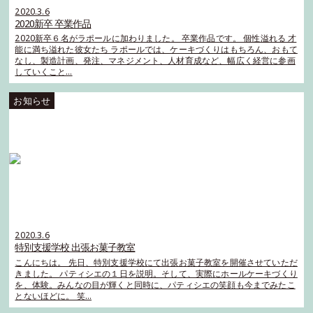
2020.3.6
2020新卒 卒業作品
2020新卒６名がラポールに加わりました。 卒業作品です。 個性溢れる 才
能に満ち溢れた彼女たち ラポールでは、ケーキづくりはもちろん、おもて
なし、製造計画、発注、マネジメント、人材育成など、幅広く経営に参画
していくこと…
2020.3.6
特別支援学校 出張お菓子教室
こんにちは。 先日、特別支援学校にて出張お菓子教室を開催させていただ
きました。 パティシエの１日を説明。そして、実際にホールケーキづくり
を、体験。みんなの目が輝くと同時に、パティシエの笑顔も今までみたこ
とないほどに。 笑…