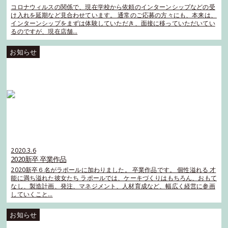
コロナウィルスの関係で、現在学校から依頼のインターンシップなどの受
け入れを延期など見合わせています。 通常のご応募の方々にも、本来は、
インターンシップをまずは体験していただき、面接に移っていただいてい
るのですが、現在店舗…
2020.3.6
2020新卒 卒業作品
2020新卒６名がラポールに加わりました。 卒業作品です。 個性溢れる 才
能に満ち溢れた彼女たち ラポールでは、ケーキづくりはもちろん、おもて
なし、製造計画、発注、マネジメント、人材育成など、幅広く経営に参画
していくこと…