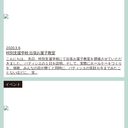
2020.3.6
特別支援学校 出張お菓子教室
こんにちは。 先日、特別支援学校にて出張お菓子教室を開催させていただ
きました。 パティシエの１日を説明。そして、実際にホールケーキづくり
を、体験。みんなの目が輝くと同時に、パティシエの笑顔も今までみたこ
とないほどに。 笑…