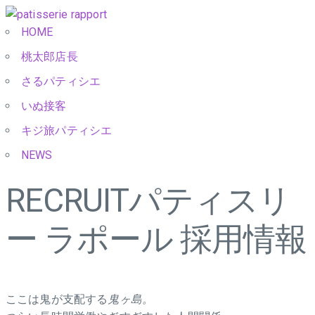
HOME
桃太郎店長
さるパティシエ
いぬ接客
キジ旅パティシエ
NEWS
RECRUIT
パティスリ
ー ラポール 採用情報
ここは鬼が支配する
鬼ヶ島。