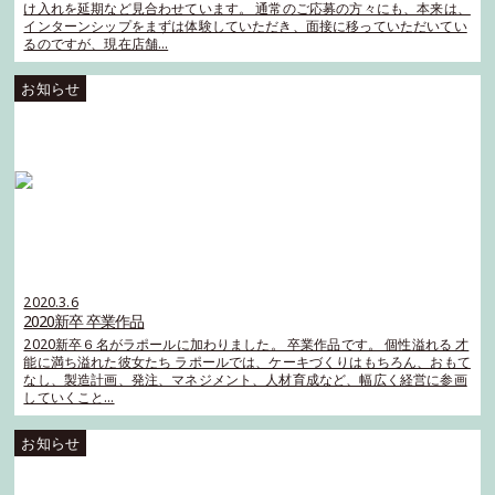
け入れを延期など見合わせています。 通常のご応募の方々にも、本来は、
インターンシップをまずは体験していただき、面接に移っていただいてい
るのですが、現在店舗…
2020.3.6
2020新卒 卒業作品
2020新卒６名がラポールに加わりました。 卒業作品です。 個性溢れる 才
能に満ち溢れた彼女たち ラポールでは、ケーキづくりはもちろん、おもて
なし、製造計画、発注、マネジメント、人材育成など、幅広く経営に参画
していくこと…