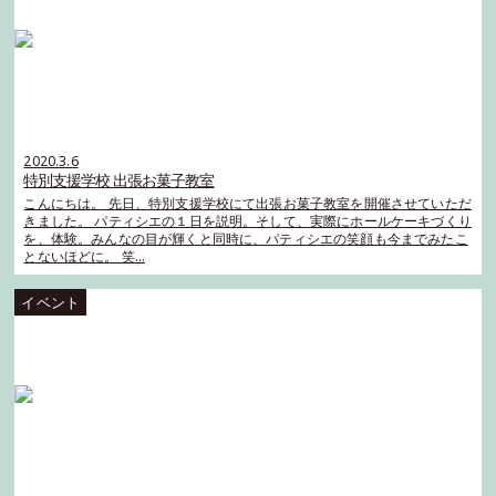
2020.3.6
特別支援学校 出張お菓子教室
こんにちは。 先日、特別支援学校にて出張お菓子教室を開催させていただ
きました。 パティシエの１日を説明。そして、実際にホールケーキづくり
を、体験。みんなの目が輝くと同時に、パティシエの笑顔も今までみたこ
とないほどに。 笑…