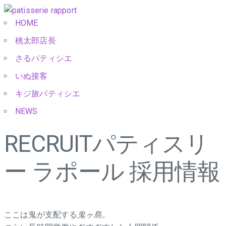
HOME
桃太郎店長
さるパティシエ
いぬ接客
キジ旅パティシエ
NEWS
RECRUIT
パティスリ
ー ラポール 採用情報
ここは鬼が支配する
鬼ヶ島。