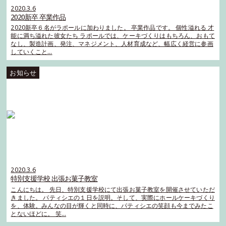
2020.3.6
2020新卒 卒業作品
2020新卒６名がラポールに加わりました。 卒業作品です。 個性溢れる 才
能に満ち溢れた彼女たち ラポールでは、ケーキづくりはもちろん、おもて
なし、製造計画、発注、マネジメント、人材育成など、幅広く経営に参画
していくこと…
2020.3.6
特別支援学校 出張お菓子教室
こんにちは。 先日、特別支援学校にて出張お菓子教室を開催させていただ
きました。 パティシエの１日を説明。そして、実際にホールケーキづくり
を、体験。みんなの目が輝くと同時に、パティシエの笑顔も今までみたこ
とないほどに。 笑…