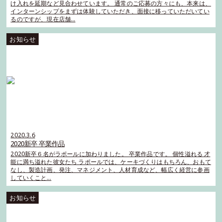
け入れを延期など見合わせています。 通常のご応募の方々にも、本来は、
インターンシップをまずは体験していただき、面接に移っていただいてい
るのですが、現在店舗…
2020.3.6
2020新卒 卒業作品
2020新卒６名がラポールに加わりました。 卒業作品です。 個性溢れる 才
能に満ち溢れた彼女たち ラポールでは、ケーキづくりはもちろん、おもて
なし、製造計画、発注、マネジメント、人材育成など、幅広く経営に参画
していくこと…