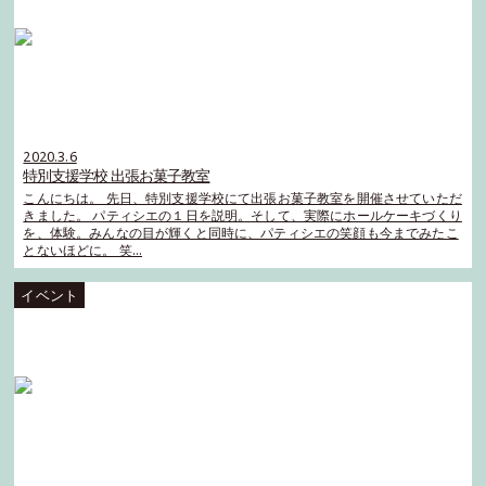
2020.3.6
特別支援学校 出張お菓子教室
こんにちは。 先日、特別支援学校にて出張お菓子教室を開催させていただ
きました。 パティシエの１日を説明。そして、実際にホールケーキづくり
を、体験。みんなの目が輝くと同時に、パティシエの笑顔も今までみたこ
とないほどに。 笑…