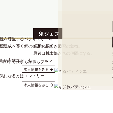
多様性を受け入れ、
様々な個性が光り輝き始
鬼シェフ
性を尊重するパティスリーを
標達成へ導く錦の御旗を上げ
業界の悪しき因習の象徴。
最後は桃太郎たちの仲間になる。
たい方はエントリー
間の中で仕事も家事もプライ
求人情報をみる
気になる方はエントリー
求人情報をみる