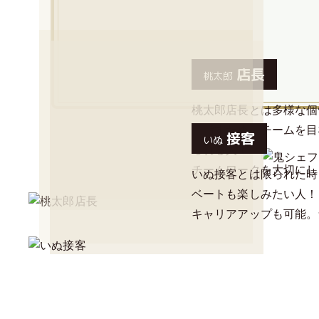
店長
桃太郎
桃太郎店長とは多様な個
目指すため、チームを目
接客
いぬ
られる人！
チームワークを大切にし
いぬ接客とは限られた時
ベートも楽しみたい人！
キャリアアップも可能。