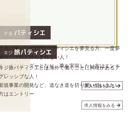
める。
パティシエ
さる
さるパティシエとは、パティシエを夢見る方、一度夢
旅パティシエ
キジ
破れたけれど諦めきれない人！
キッチンリーダーとなり、夢を実現したい方はエント
キジ旅パティシエとは海外で働くことに興味があるア
リー
グレッシブな人！
新規事業の開発など、道なき道を切り開いていきたい
求人情報をみる
方はエントリー
求人情報をみる