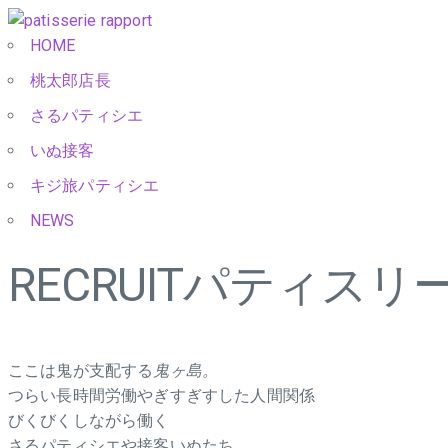
HOME
桃太郎店長
さるパティシエ
いぬ接客
キジ旅パティシエ
NEWS
RECRUIT
パティスリー
ここは鬼が支配する
鬼ヶ島。
つらい長時間労働やぎすぎすした人間関係
びくびくしながら働く
さるパティシエや接客いぬたち