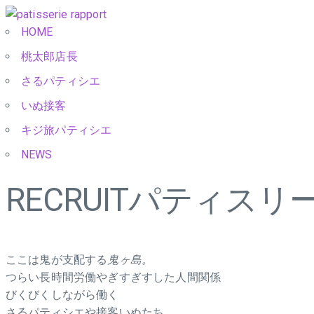
HOME
桃太郎店長
さるパティシエ
いぬ接客
キジ旅パティシエ
NEWS
RECRUIT
パティスリー
ここは鬼が支配する
鬼ヶ島。
つらい長時間労働やぎすぎすした人間関係
びくびくしながら働く
さるパティシエや接客いぬたち