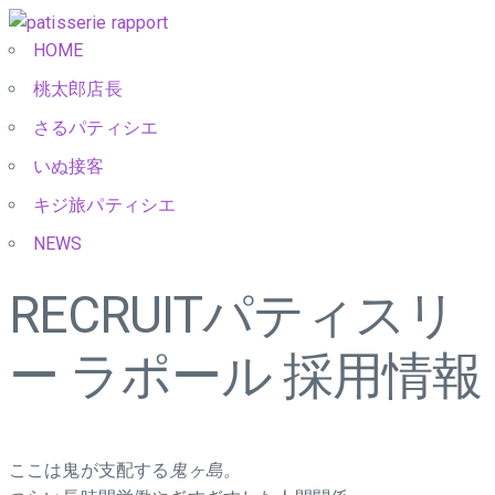
HOME
桃太郎店長
さるパティシエ
いぬ接客
キジ旅パティシエ
NEWS
RECRUIT
パティスリ
ー ラポール 採用情報
ここは鬼が支配する
鬼ヶ島。