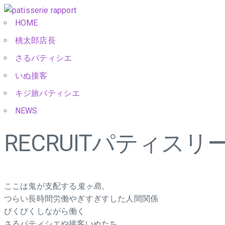
HOME
桃太郎店長
さるパティシエ
いぬ接客
キジ旅パティシエ
NEWS
RECRUIT
パティスリー
ここは鬼が支配する
鬼ヶ島。
つらい長時間労働やぎすぎすした人間関係
びくびくしながら働く
さるパティシエや接客いぬたち