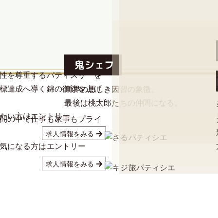
様々な個性が光り輝き始
鬼シェフ
性を尊重するパティスリーを
標達成へ導く錦の御旗を上げ
業界の悪しき因習の象徴。
最後は桃太郎たちの仲間になる。
たい方はエントリー
間の中で仕事も家事もプライ
求人情報をみる
気になる方はエントリー
求人情報をみる