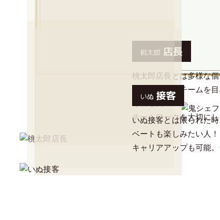
店長
桃太郎
桃太郎店長とは多様な個
目指すため、チームを目
接客
いぬ
られる人！
チームワークを大切にし
いぬ接客とは限られた時
ベートも楽しみたい人！
キャリアアップも可能。