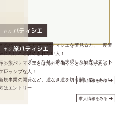
める。
パティシエ
さる
さるパティシエとは、パティシエを夢見る方、一度夢
旅パティシエ
キジ
破れたけれど諦めきれない人！
キッチンリーダーとなり、夢を実現したい方はエント
キジ旅パティシエとは海外で働くことに興味があるア
リー
グレッシブな人！
新規事業の開発など、道なき道を切り開いていきたい
求人情報をみる
方はエントリー
求人情報をみる