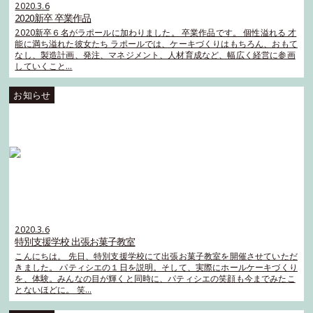
2020.3.6
2020新卒 卒業作品
2020新卒６名がラポールに加わりました。 卒業作品です。 個性溢れる 才
能に満ち溢れた彼女たち ラポールでは、ケーキづくりはもちろん、おもて
なし、製造計画、発注、マネジメント、人材育成など、幅広く経営に参画
していくこと…
2020.3.6
特別支援学校 出張お菓子教室
こんにちは。 先日、特別支援学校にて出張お菓子教室を開催させていただ
きました。 パティシエの１日を説明。そして、実際にホールケーキづくり
を、体験。みんなの目が輝くと同時に、パティシエの笑顔も今までみたこ
とないほどに。 笑…