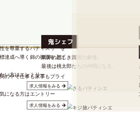
様々な個性が光り輝き始
鬼シェフ
性を尊重するパティスリーを
標達成へ導く錦の御旗を上げ
業界の悪しき因習の象徴。
最後は桃太郎たちの仲間になる。
たい方はエントリー
間の中で仕事も家事もプライ
求人情報をみる
気になる方はエントリー
求人情報をみる