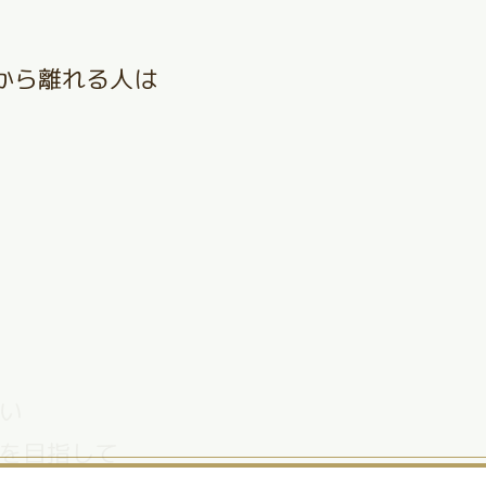
から離れる人は
い
を目指して