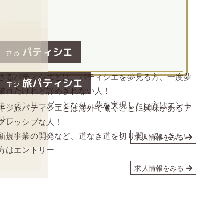
める。
パティシエ
さる
さるパティシエとは、パティシエを夢見る方、一度夢
旅パティシエ
キジ
破れたけれど諦めきれない人！
キッチンリーダーとなり、夢を実現したい方はエント
キジ旅パティシエとは海外で働くことに興味があるア
リー
グレッシブな人！
新規事業の開発など、道なき道を切り開いていきたい
求人情報をみる
方はエントリー
求人情報をみる