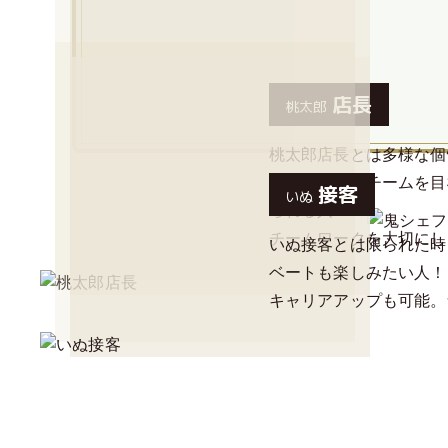
店長
桃太郎
桃太郎店長とは多様な個
目指すため、チームを目
接客
いぬ
られる人！
チームワークを大切にし
いぬ接客とは限られた時
ベートも楽しみたい人！
キャリアアップも可能。