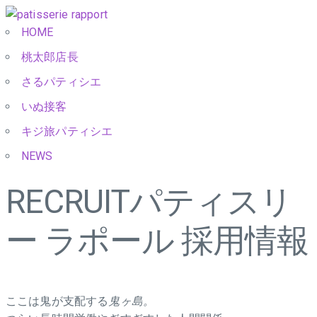
HOME
桃太郎店長
さるパティシエ
いぬ接客
キジ旅パティシエ
NEWS
RECRUIT
パティスリ
ー ラポール 採用情報
ここは鬼が支配する
鬼ヶ島。