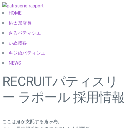
HOME
桃太郎店長
さるパティシエ
いぬ接客
キジ旅パティシエ
NEWS
RECRUIT
パティスリ
ー ラポール 採用情報
ここは鬼が支配する
鬼ヶ島。