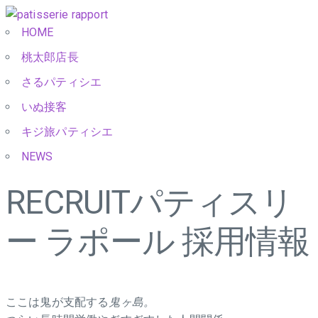
HOME
桃太郎店長
さるパティシエ
いぬ接客
キジ旅パティシエ
NEWS
RECRUIT
パティスリ
ー ラポール 採用情報
ここは鬼が支配する
鬼ヶ島。