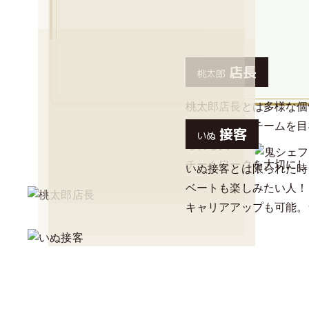
店長
桃太郎
桃太郎店長とは多様な個
目指すため、チームを目
接客
いぬ
られる人！
チームワークを大切にし
いぬ接客とは限られた時
ベートも楽しみたい人！
キャリアアップも可能。