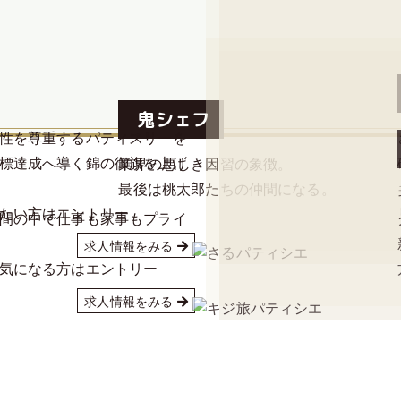
様々な個性が光り輝き始
鬼シェフ
性を尊重するパティスリーを
標達成へ導く錦の御旗を上げ
業界の悪しき因習の象徴。
最後は桃太郎たちの仲間になる。
たい方はエントリー
間の中で仕事も家事もプライ
求人情報をみる
気になる方はエントリー
求人情報をみる