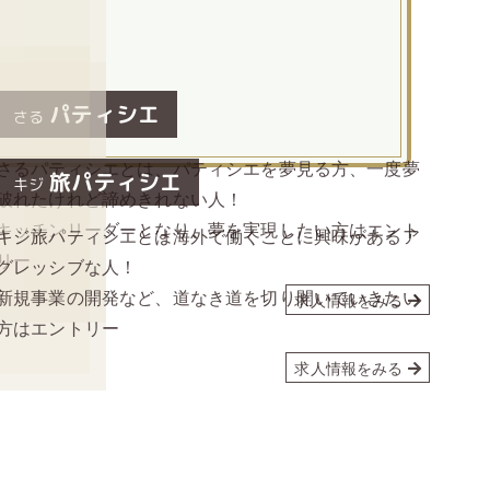
める。
パティシエ
さる
さるパティシエとは、パティシエを夢見る方、一度夢
旅パティシエ
キジ
破れたけれど諦めきれない人！
キッチンリーダーとなり、夢を実現したい方はエント
キジ旅パティシエとは海外で働くことに興味があるア
リー
グレッシブな人！
新規事業の開発など、道なき道を切り開いていきたい
求人情報をみる
方はエントリー
求人情報をみる