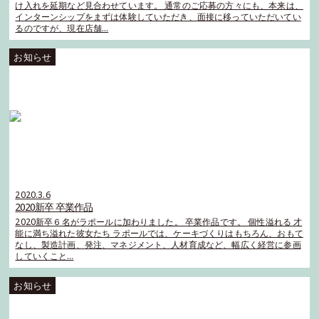
け入れを延期など見合わせています。 通常のご応募の方々にも、本来は、
インターンシップをまずは体験していただき、面接に移っていただいてい
るのですが、現在店舗…
2020.3.6
2020新卒 卒業作品
2020新卒６名がラポールに加わりました。 卒業作品です。 個性溢れる 才
能に満ち溢れた彼女たち ラポールでは、ケーキづくりはもちろん、おもて
なし、製造計画、発注、マネジメント、人材育成など、幅広く経営に参画
していくこと…