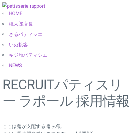
HOME
桃太郎店長
さるパティシエ
いぬ接客
キジ旅パティシエ
NEWS
RECRUIT
パティスリ
ー ラポール 採用情報
ここは鬼が支配する
鬼ヶ島。