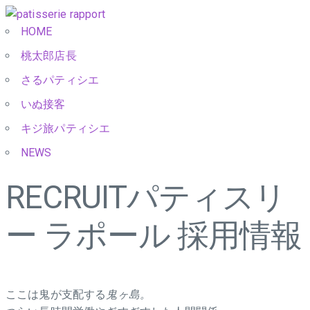
HOME
桃太郎店長
さるパティシエ
いぬ接客
キジ旅パティシエ
NEWS
RECRUIT
パティスリ
ー ラポール 採用情報
ここは鬼が支配する
鬼ヶ島。