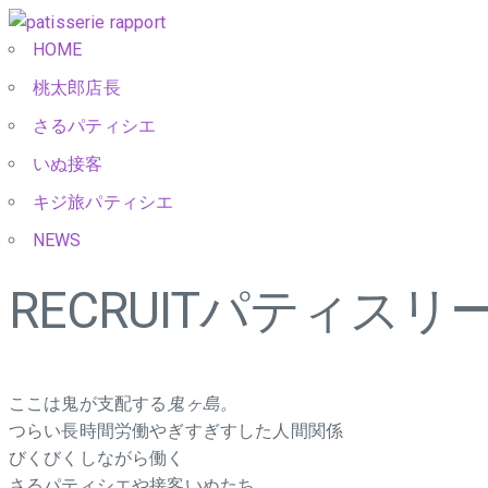
HOME
桃太郎店長
さるパティシエ
いぬ接客
キジ旅パティシエ
NEWS
RECRUIT
パティスリー
ここは鬼が支配する
鬼ヶ島。
つらい長時間労働やぎすぎすした人間関係
びくびくしながら働く
さるパティシエや接客いぬたち