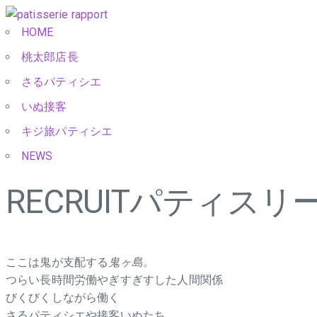
HOME
桃太郎店長
さるパティシエ
いぬ接客
キジ旅パティシエ
NEWS
RECRUIT
パティスリー
ここは鬼が支配する
鬼ヶ島。
つらい長時間労働やぎすぎすした人間関係
びくびくしながら働く
さるパティシエや接客いぬたち