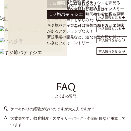
業界の悪しき因習の象徴。
さるパティシエとは、パティシエを夢見る
接客
く錦の御旗を上げられる人！
いぬ
最後は桃太郎たちの仲間になる。
方、一度夢破れたけれど諦めきれない人！
チームワークを大切にしたい方はエントリー
いぬ接客とは限られた時間の中で仕事も家事
旅パティシエ
キッチンリーダーとなり、夢を実現したい方
キジ
求人情報をみる
もプライベートも楽しみたい人！
はエントリー
キジ旅パティシエとは海外で働くことに興味
キャリアアップも可能。気になる方はエント
求人情報をみる
があるアグレッシブな人！
リー
新規事業の開発など、道なき道を切り開いて
求人情報をみる
いきたい方はエントリー
求人情報をみる
FAQ
よくある質問
ケーキ作りの経験がないのですが大丈夫ですか？
大丈夫です。教育制度・スマイリーパーク・外部研修など用意して
います