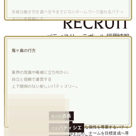
多様な働き方を選べる今までにない
チームワーク溢れるパティ
スリーを目指して
RECRUIT
パティスリー ラポール 採用情報
鬼ヶ島の行方
業界の常識や権威に立ち向かい、
自立と信頼で運営する
上下関係のない新しいパティスリー。
店長
桃太郎
鬼シェフ
桃太郎店長とは多様な個性を尊重するパティ
パティシエ
さる
スリーを目指すため、チームを目標達成へ導