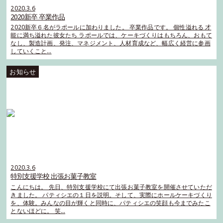
2020.3.6
2020新卒 卒業作品
2020新卒６名がラポールに加わりました。 卒業作品です。 個性溢れる 才
能に満ち溢れた彼女たち ラポールでは、ケーキづくりはもちろん、おもて
なし、製造計画、発注、マネジメント、人材育成など、幅広く経営に参画
していくこと…
2020.3.6
特別支援学校 出張お菓子教室
こんにちは。 先日、特別支援学校にて出張お菓子教室を開催させていただ
きました。 パティシエの１日を説明。そして、実際にホールケーキづくり
を、体験。みんなの目が輝くと同時に、パティシエの笑顔も今までみたこ
とないほどに。 笑…