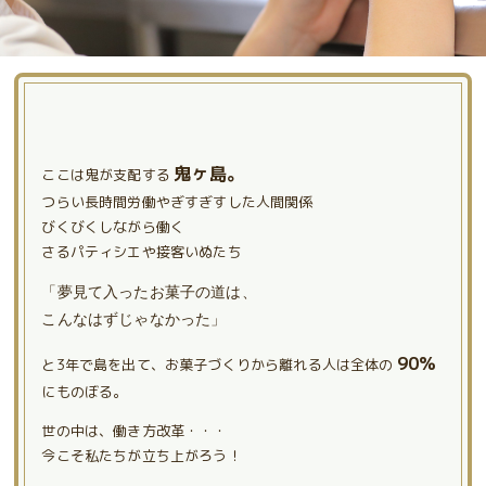
鬼ヶ島。
ここは鬼が支配する
つらい長時間労働やぎすぎすした人間関係
びくびくしながら働く
さるパティシエや接客いぬたち
「夢見て入ったお菓子の道は、
こんなはずじゃなかった」
90%
と3年で島を出て、お菓子づくりから離れる人は
全体の
にものぼる。
世の中は、働き方改革・・・
今こそ私たちが立ち上がろう！