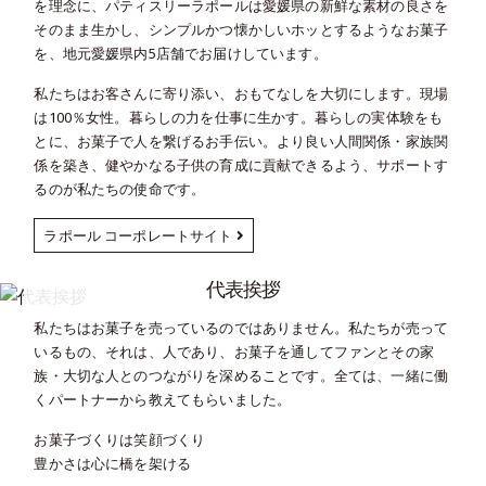
を理念に、パティスリーラポールは愛媛県の新鮮な素材の良さを
そのまま生かし、シンプルかつ懐かしいホッとするようなお菓子
を、地元愛媛県内5店舗でお届けしています。
私たちはお客さんに寄り添い、おもてなしを大切にします。現場
は100％女性。暮らしの力を仕事に生かす。暮らしの実体験をも
とに、お菓子で人を繋げるお手伝い。より良い人間関係・家族関
係を築き、健やかなる子供の育成に貢献できるよう、サポートす
るのが私たちの使命です。
ラポール コーポレートサイト
代表挨拶
私たちはお菓子を売っているのではありません。私たちが売って
いるもの、それは、人であり、お菓子を通してファンとその家
族・大切な人とのつながりを深めることです。全ては、一緒に働
くパートナーから教えてもらいました。
お菓子づくりは笑顔づくり
豊かさは心に橋を架ける