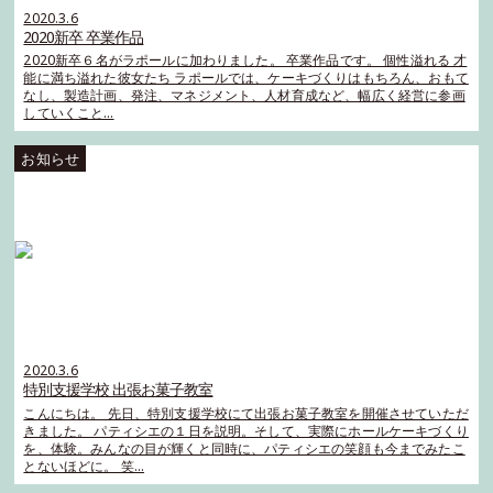
2020.3.6
2020新卒 卒業作品
2020新卒６名がラポールに加わりました。 卒業作品です。 個性溢れる 才
能に満ち溢れた彼女たち ラポールでは、ケーキづくりはもちろん、おもて
なし、製造計画、発注、マネジメント、人材育成など、幅広く経営に参画
していくこと…
2020.3.6
特別支援学校 出張お菓子教室
こんにちは。 先日、特別支援学校にて出張お菓子教室を開催させていただ
きました。 パティシエの１日を説明。そして、実際にホールケーキづくり
を、体験。みんなの目が輝くと同時に、パティシエの笑顔も今までみたこ
とないほどに。 笑…