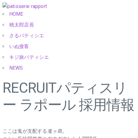
HOME
桃太郎店長
さるパティシエ
いぬ接客
キジ旅パティシエ
NEWS
RECRUIT
パティスリ
ー ラポール 採用情報
ここは鬼が支配する
鬼ヶ島。