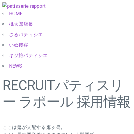
HOME
桃太郎店長
さるパティシエ
いぬ接客
キジ旅パティシエ
NEWS
RECRUIT
パティスリ
ー ラポール 採用情報
ここは鬼が支配する
鬼ヶ島。