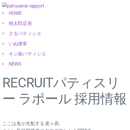
HOME
桃太郎店長
さるパティシエ
いぬ接客
キジ旅パティシエ
NEWS
RECRUIT
パティスリ
ー ラポール 採用情報
ここは鬼が支配する
鬼ヶ島。