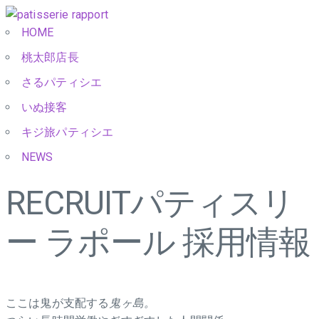
HOME
桃太郎店長
さるパティシエ
いぬ接客
キジ旅パティシエ
NEWS
RECRUIT
パティスリ
ー ラポール 採用情報
ここは鬼が支配する
鬼ヶ島。