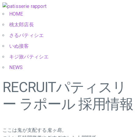
HOME
桃太郎店長
さるパティシエ
いぬ接客
キジ旅パティシエ
NEWS
RECRUIT
パティスリ
ー ラポール 採用情報
ここは鬼が支配する
鬼ヶ島。