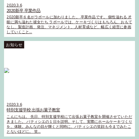
2020.3.6
2020新卒 卒業作品
2020新卒６名がラポールに加わりました。 卒業作品です。 個性溢れる 才
能に満ち溢れた彼女たち ラポールでは、ケーキづくりはもちろん、おもて
なし、製造計画、発注、マネジメント、人材育成など、幅広く経営に参画
していくこと…
2020.3.6
特別支援学校 出張お菓子教室
こんにちは。 先日、特別支援学校にて出張お菓子教室を開催させていただ
きました。 パティシエの１日を説明。そして、実際にホールケーキづくり
を、体験。みんなの目が輝くと同時に、パティシエの笑顔も今までみたこ
とないほどに。 笑…