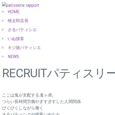
HOME
桃太郎店長
さるパティシエ
いぬ接客
キジ旅パティシエ
NEWS
RECRUIT
パティスリー
ここは鬼が支配する
鬼ヶ島。
つらい長時間労働やぎすぎすした人間関係
びくびくしながら働く
さるパティシエや接客いぬたち