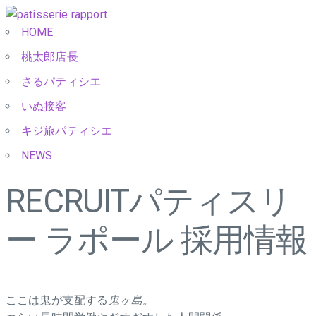
HOME
桃太郎店長
さるパティシエ
いぬ接客
キジ旅パティシエ
NEWS
RECRUIT
パティスリ
ー ラポール 採用情報
ここは鬼が支配する
鬼ヶ島。