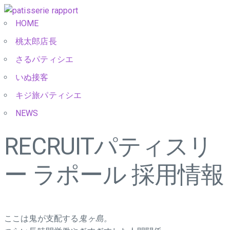
HOME
桃太郎店長
さるパティシエ
いぬ接客
キジ旅パティシエ
NEWS
RECRUIT
パティスリ
ー ラポール 採用情報
ここは鬼が支配する
鬼ヶ島。