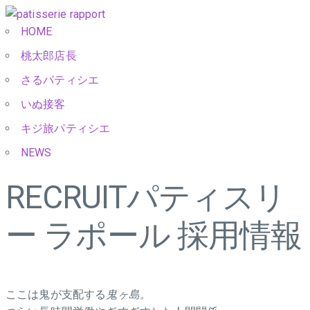
HOME
桃太郎店長
さるパティシエ
いぬ接客
キジ旅パティシエ
NEWS
RECRUIT
パティスリ
ー ラポール 採用情報
ここは鬼が支配する
鬼ヶ島。